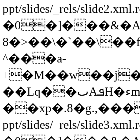
ppt/slides/_rels/slide2.xml
�0�]���&�
8�>��\�`��\��
^���a-
+�M��w��j�3
��Lq��ٮAܦH�ءm��c0ϑ|
��xp�.8�g.,�
ppt/slides/_rels/slide3.xml