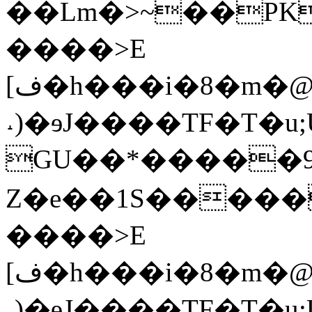
��Lm�>~��PK
����>E
[ف�h���i�8�m�@p�hqN�4,�p��4cmG<�̢Q"k�j�/J��(
˔)�ɘJ����TF�T�
GU��*�����9
Z�e��1S�����PK
����>E
[ف�h���i�8�m�@p�hqN�4,�p��4cmG<�̢Q"k�j�/J��(
˔)�ɘJ����TF�T�