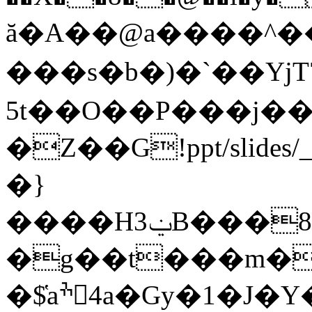
ă�A��@a����^��
���s�b�)�`��Yj
5t��O��P���j�
�Z��G!ppt/slides/_
�}
����H3ݔB���8$g2�Ʌ$��qӁ".��}
�g��t���m�
�$̔aׯ4a�Gy�1�J�Y�XJ|"��f"�:BrXj�����ѐ��Q�k� &;j