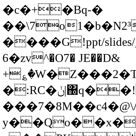
�c�+�Bq-�
��\7o1�b�N2
����G!ppt/slid
6�zv^�O7� JE��D&
+؏�W�Z���2�TD�p�0ך�*f��E�
�:RC�ݩ|΀q��!�-
���7�8M��c4�@\
y��Qo��x�