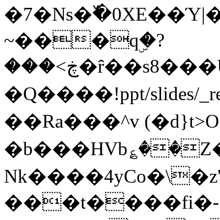
�7�Ns�߰�0XE��Ύ
~���qۣ�?
���<ڿ�ȓ��s8���U����e&��/��PK!
�Q����!ppt/slides/
��Ra���^v (�d}t>
�b���HVb؏��Z��#�
Nk����4yCo�\�z'
���t����fi�-