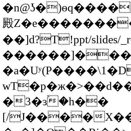
�n@ʖ�)ѳq����
殿Z�e�������
��]d?T!ppt/slides/_
������]���y-!9kCۓ�dv��f���)�]���ox�d�j���Ss�҄D�BK�eN��w�
�a�Uʸ(P����\1�D
wT�p�ж�>��d�
�3�ɜؙ�h��
[/J����X�