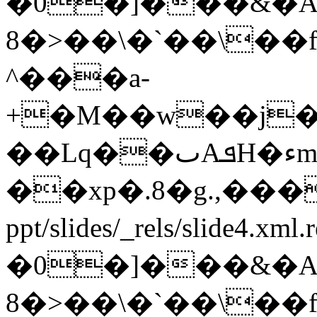
�0�]���&�
8�>��\�`��\��
^���a-
+�M��w��j�3
��Lq��ٮAܦH�ءm��c0ϑ|
��xp�.8�g.,�
ppt/slides/_rels/slide4.xml
�0�]���&�
8�>��\�`��\��