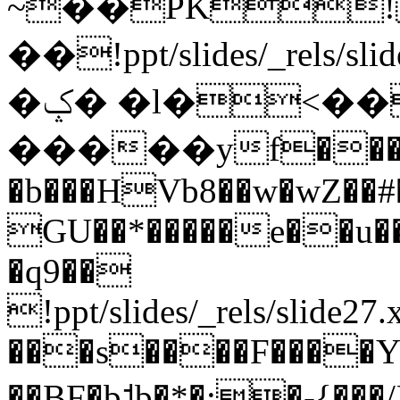
~��PK!
��!ppt/slides/_rels/
�ݤ� �l�<���d��2Y��ވ�-
�����yf�����>
�b���HVb8��w�wZ��#�
GU��*�����e��u�
�q9��
!ppt/slides/_rels/slid
���s����F����Y'�
��BF�b˦b�*�:�-{��