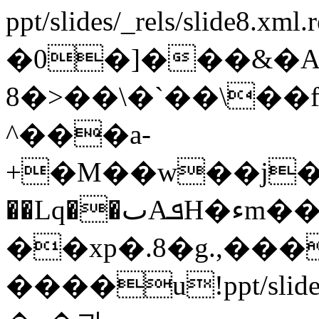
ppt/slides/_rels/slide8.xml
�0�]���&�
8�>��\�`��\��
^���a-
+�M��w��j�3
��Lq��ٮAܦH�ءm��c0ϑ|
��xp�.8�g.,�
����u!ppt/slides