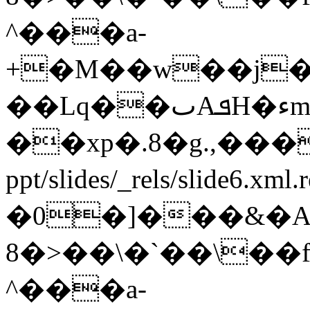
^���a-
+�M��w��j�3
��Lq��ٮAܦH�ءm��c0ϑ|
��xp�.8�g.,�
ppt/slides/_rels/slide6.xml
�0�]���&�
8�>��\�`��\��
^���a-