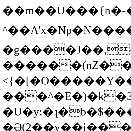
��m��U���{n�-
^��A'x�Np�N���
�g����J��,
������(nZ��
<{�[�O�����Y��
���^�E�)�k�
�U�y:�ɻ�b�$��
�Ә(2��y��i��