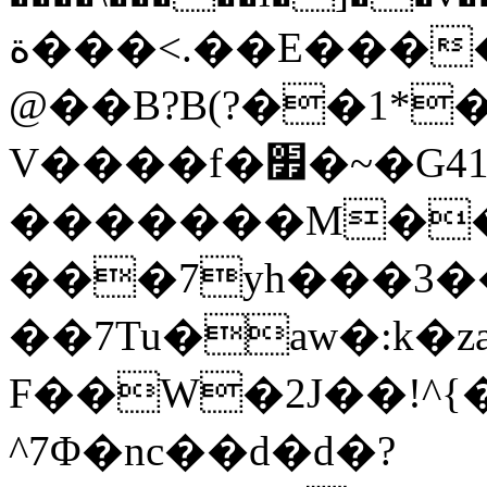
ة���<.��E�����{n:Ǿ)��K��[r5#8�Q�G=S,��q�d��?
@��B?B(?��1*�
V����f�׿�~�G41�
�������M��e�S�}
���7yh���3�
��7Tu�aw�:k�za�k
F��W�2J��ǃ^{
^7Φ�nc��d�d�?