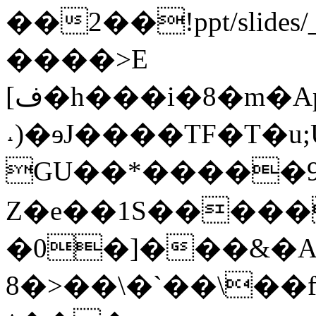
��2��!ppt/slid
����>E
[ف�h���i�8�m�Ap�hqN�4,�p��4cmG<�̢Q"k�j�/J��(
˔)�ɘJ����TF�T�
GU��*�����9
Z�e��1S�����PK
�0�]���&�
8�>��\�`��\��