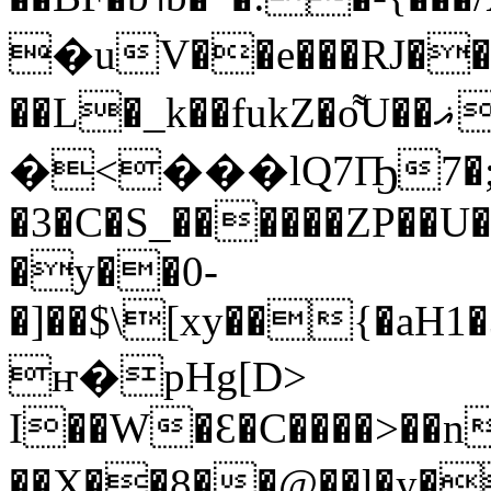
�uV��e���RJ��B�:
��L�_k��fukZ�o͌U��ޣ�V+��&�>@,o�����wqC�*��<�"����pP3I���\�dd�¯���[���3*��S��g�m���D����+��"t
�<���lQ7Ҧ7�;��A
�3�C�S_������ZP��U�|
�y��0-
�]��$\[xy��{�aH1�
ҥ�pHg[D>
I��W�Ɛ�C����>��n
��X��8��@��l�y