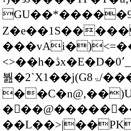
GU��*�����9
Z�e��1S�����PK
���vAi�)
<=�
<>��h�ڎx�E�D�0՚_�b3Q@�)Sl�1����ũ����
붪�2`X1��j(Gۃ8/���N�� �&s
��C�n@,��)
�񷿕��@������
��L��>|��PK