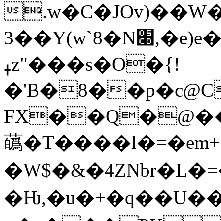
.w�C�JOv)��W�
3��Y(w`8�N׍,�e)e�q�V\K�p��y��މU�j`�[���-
ߪz"���s�O�{!
�'B�8��p�c@C
FX��Q�@��
蘤�T����l�=�em+ت2C�//
�W$�&�4ZNbr�L�
�Ƕ,�u�+�q��U��F7s�7�P