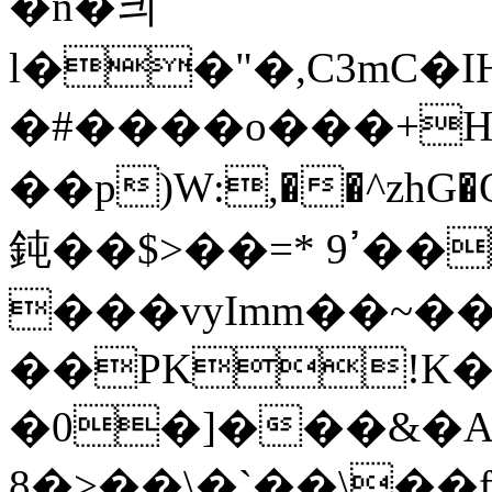
�n�킈
l��"�,C3mC�
�#����o���+H
��p)W:,��^zh
鈍��$>��=* ߴ9��Իw����8�m
���vyImm��~�
��PK!K�=�7!pp
�0�]���&�
8�>��\�`��\��