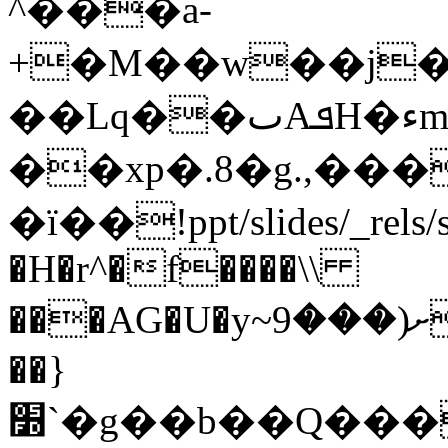
^���a-
+�M��w��j�3
��Lq��ٮAܦH�ءm��c0ϑ|
��xp�.8�g.,�
�ї��!ppt/slides/_r
�H�r^�f����\\
���AG�U�y~ށ(���9V�p�ðyڟx�ڎ��R������X�Ğ���C��1{����/
��}
׽`�g��b��Q���q^����i~���9��|