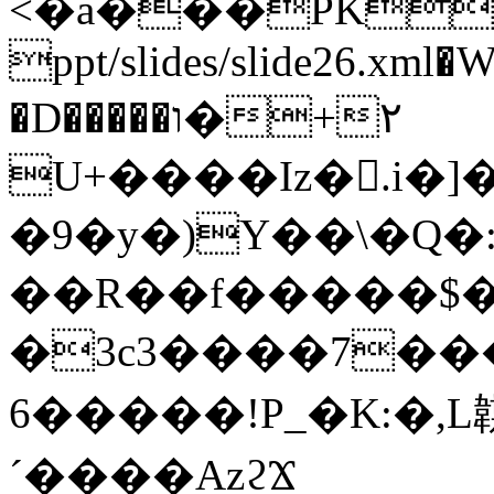
<�а���PK
ppt/slides/slide26.x
�D�����ו�+۲
U+����Iz�񄐐.i�
�9�y�)Y��\�Q�:
��R��f�����$�c��b
�3c3����7�
6�����!
P_�K:�,L
ˊ����AzϩϪ