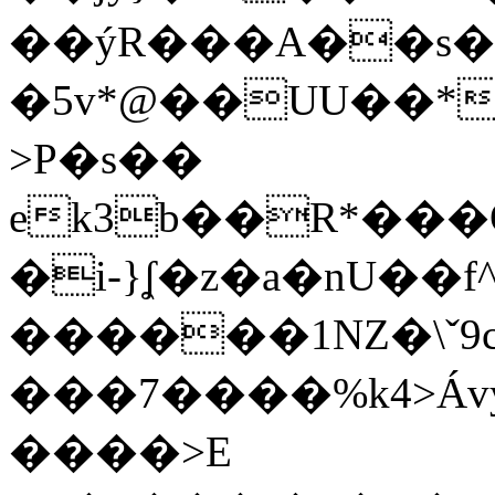
��ýR���A��s
�5v*@��UU��*
>P�s��
ek3b��R*���
�i-}ʆ�z�a�nU��f
������1NZ�\ˇ
���7����%k4>Ávy
����>E