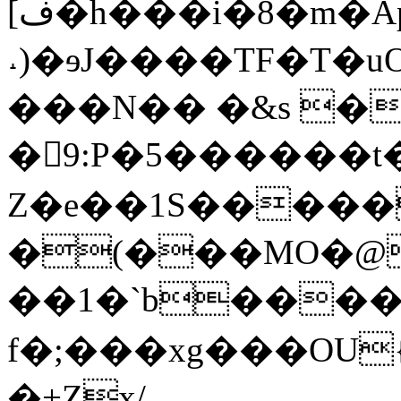
[ف�h���i�8�m�Ap�hqN�4,�p��4cmG<�̢Q"k�j�/J��(
˔)�ɘJ����TF�T�uO�
���N�� �&s �
�񷿓9:P�5������t
Z�e��1S�����PK
�(���MO�
��1�`b����
f�;���xg���OU
�+Zx/