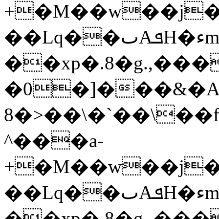
+�M��w��j�3
��Lq��ٮAܦH�ءm��c0ϑ|
��xp�.8�g.,���)
�0�]���&�
8�>��\�`��\��
^���a-
+�M��w��j�3
��Lq��ٮAܦH�ءm��c0ϑ|
��xp�.8�g.,��