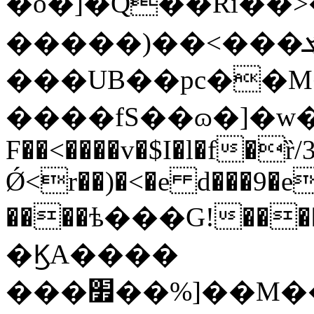
�o�]�Q��Ri��
�����)�
���UB��pc��
����fS��ɷ�]�w�����Oe�
F��<����v�$I�l�f�ȑ/
Ǿ<r��)�<�e d���9�e
����ѣ���G!��
�ϏA����
���׿��%]��M��lڰ��JY�\��X7F��l'tV3�{�Bl�V�{�f��]��9wc��Zw+H�2��'�.h"_$n�M�խ�P��6�KX�{�{���8�ĭ���L���Գ