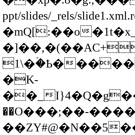
ppt/slides/_rels/sl
�mQ[:��o�1t�x
�]��,�(��AC+l
1\�ۡ�Ҍ�����
�K-
��_I}4�Q�g�
��O���;��-����
��ZY#@�N��5�