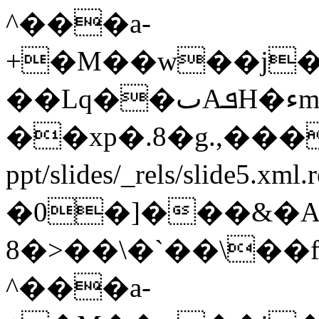
^���a-
+�M��w��j�3
��Lq��ٮAܦH�ءm��c0ϑ|
��xp�.8�g.,�
ppt/slides/_rels/slide5.xml
�0�]���&�
8�>��\�`��\��
^���a-