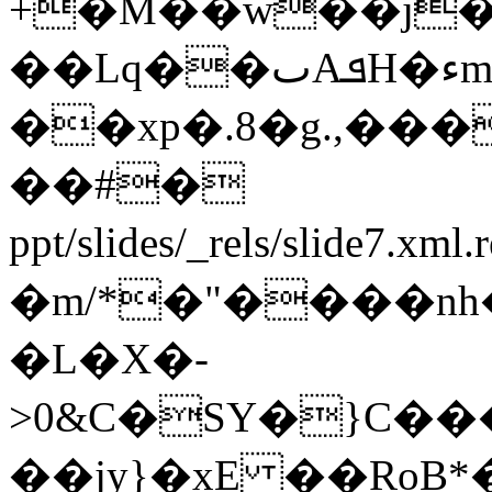
+�M��w��j�3
��Lq��ٮAܦH�ءm��c0ϑ|
��xp�.8�g.,�
��#�
ppt/slides/_rels/slid
�m/*�"����nh
�L�X�-
>0&C�SY�}C��
��jy}�xE ��RoB*