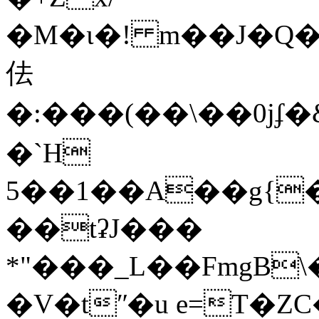
�M�ι�! m��J�Q�
佉
�:���(��\��0j
�`H
5��1��A��g{�
��tʡJ���
*"���_L��FmgB\
�V�tʺ�u e=T�Z