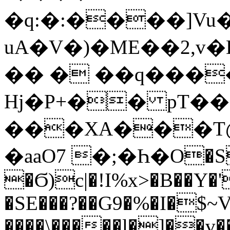
�q:�:����]Vu
uA�V�)�ME��2,v
�� � ��q���
Hj�P+�� pT��7
���XA���T
�aaO7 �;�Һ�O�St�
�Ϭ)c|�!I%x>�B��Y�
�SE���?��G9�%�I�$~V�
����\�����l�]��v