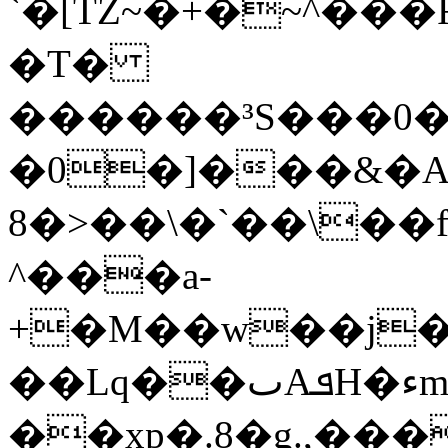
`�[TZ~�+�~^���
�T�
������³S���0�4I/
�0�]���&�
8�>��\�`��\��
^���a-
+�M��w��j�3
��Lq��ٮAܦH�ءm��c0ϑ|
��xp�.8�g.,�