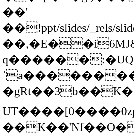
��'
��!ppt/slides/_rel
��,�E��i6MJ
q������:�UQ
ˈa�������
�gRt��3b��K�;ϳ
UT����[0����0zp\
��K��'Nf��O�