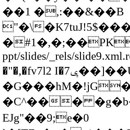
��1 �,:��&��B
"�\�K7tuJ!5$�
�#1�,�;��PK
ppt/slides/_rels/slide9.
�"�,�fv7l2 I�ݷ7��]��Ǚ�|
�G���hM�!jG�
�C^��� �g�b
EJg"��9;e�0