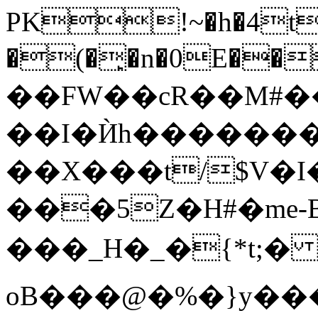
PK!~�h�4t
�(�̙�n�0E����E�mӤ��E
��FW��cR��M#��
��I�Ѝh��������
��X���t/$V�I�a8ו��T���N
���5Z�H#�me-Bܧ+�<�e�
���_H�_�{*t;� ��
oB���@�%�}y�